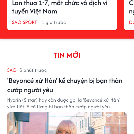
Lan thua 1-7, mất chức vô địch vì
C
tuyển Việt Nam
n
SAO SPORT
1 giờ trước
D
TIN MỚI
SAO
3 phút trước
'Beyoncé xứ Hàn' kể chuyện bị bạn thân
cướp người yêu
Hyorin (Sistar) hay còn được gọi là 'Beyoncé xứ Hàn'
vừa tiết lộ cô từng bị bạn thân cướp người yêu.