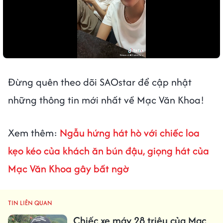
Đừng quên theo dõi SAOstar để cập nhật
những thông tin mới nhất về Mạc Văn Khoa!
Xem thêm:
Ngẫu hứng hát hò với chiếc loa
kẹo kéo của khách ăn bún đậu, giọng hát của
Mạc Văn Khoa gây bất ngờ
TIN LIÊN QUAN
Chiếc xe máy 28 triệu của Mạc