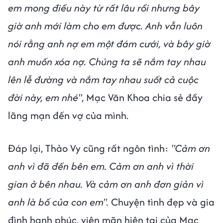
em mong điều này từ rất lâu rồi nhưng bây
giờ anh mới làm cho em được. Anh vẫn luôn
nói rằng anh nợ em một đám cưới, và bây giờ
anh muốn xóa nợ. Chúng ta sẽ nắm tay nhau
lên lễ đường và nắm tay nhau suốt cả cuộc
đời này, em nhé"
, Mạc Văn Khoa chia sẻ đầy
lãng mạn đến vợ của mình.
Đáp lại, Thảo Vy cũng rất ngôn tình:
"Cảm ơn
anh vì đã đến bên em. Cảm ơn anh vì thời
gian ở bên nhau. Và cảm ơn anh đơn giản vì
anh là bố của con em".
Chuyện tình đẹp và gia
đình hạnh phúc, viên mãn hiện tại của Mạc