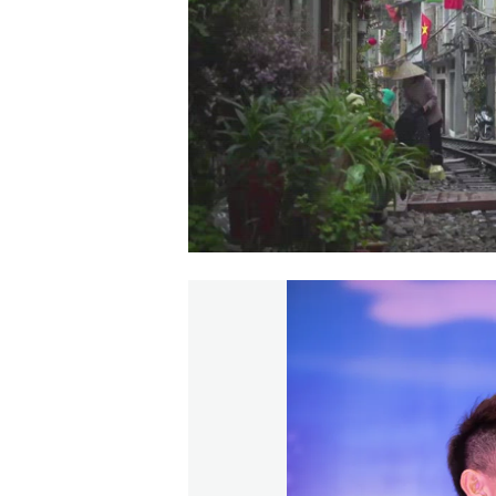
00:00
/
01:05
TRUVID NEW STU