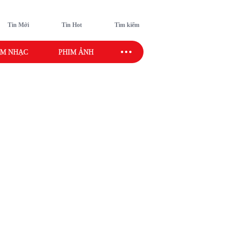
Tin Mới
Tin Hot
Tìm kiếm
M NHẠC
PHIM ẢNH
SAO SPORT