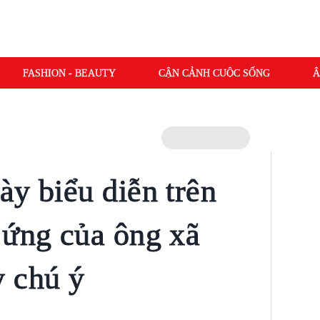
FASHION - BEAUTY
CẬN CẢNH CUỘC SỐNG
Â
ày biểu diễn trên
 ứng của ông xã
 chú ý