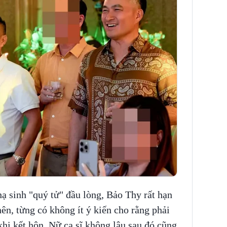
hạ sinh "quý tử" đầu lòng, Bảo Thy rất hạn
ên, từng có không ít ý kiến cho rằng phải
khi kết hôn. Nữ ca sĩ không lâu sau đó cũng