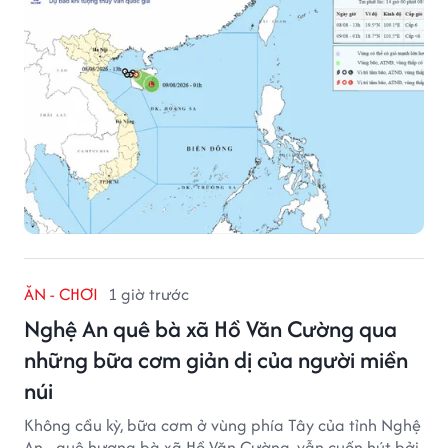
ĂN - CHƠI
1 giờ trước
Nghệ An quê bà xã Hồ Văn Cường qua
những bữa cơm giản dị của người miền
núi
Không cầu kỳ, bữa cơm ở vùng phía Tây của tỉnh Nghệ
An - quê hương bà xã Hồ Văn Cường, vẫn cuốn hút bởi