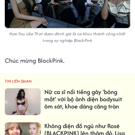
How You Like That được đánh giá là ca khúc thành công nhất
trong sự nghiệp BlackPink
Chúc mừng BlackPink.
TIN LIÊN QUAN
Nữ ca sĩ nổi tiếng gây 'bỏng
mắt' với bộ ảnh diện bodysuit
ôm sát, khoe dáng căng tràn
Không diện đồ ngủ như Rosé
(BLACKPINK) lên thảm đỏ, Lisa