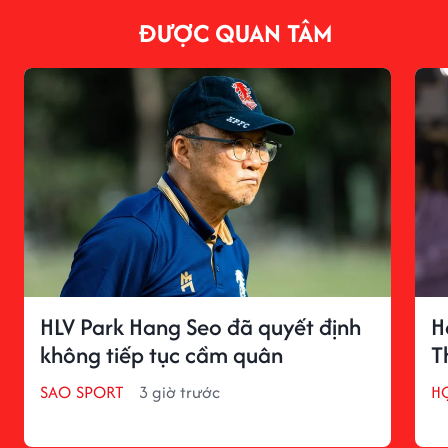
ĐƯỢC QUAN TÂM
HLV Park Hang Seo đã quyết định
H
không tiếp tục cầm quân
T
SAO SPORT
3 giờ trước
H