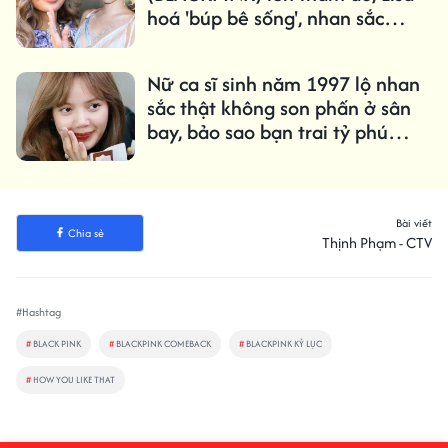
hoá 'búp bê sống', nhan sắc
khiến fan 'xỉu up xỉu down'
Nữ ca sĩ sinh năm 1997 lộ nhan
sắc thật không son phấn ở sân
bay, bảo sao bạn trai tỷ phú
không mê đắm mê đuối
Bài viết
Chia sẻ
Thịnh Phạm - CTV
#Hashtag
#
BLACK PINK
#
BLACKPINK COMEBACK
#
BLACKPINK KỶ LỤC
#
HOW YOU LIKE THAT