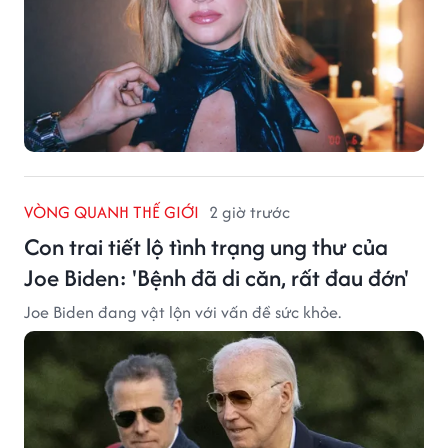
VÒNG QUANH THẾ GIỚI
2 giờ trước
Con trai tiết lộ tình trạng ung thư của
Joe Biden: 'Bệnh đã di căn, rất đau đớn'
Joe Biden đang vật lộn với vấn đề sức khỏe.