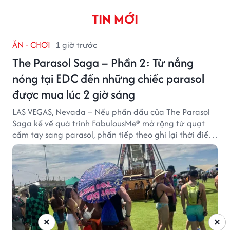
TIN MỚI
ĂN - CHƠI
1 giờ trước
The Parasol Saga – Phần 2: Từ nắng
nóng tại EDC đến những chiếc parasol
được mua lúc 2 giờ sáng
LAS VEGAS, Nevada – Nếu phần đầu của The Parasol
Saga kể về quá trình FabulousMe® mở rộng từ quạt
cầm tay sang parasol, phần tiếp theo ghi lại thời điểm
sản phẩm được thị trường đón nhận và dần vượt khỏi
công năng che nắng thông thường.
×
×