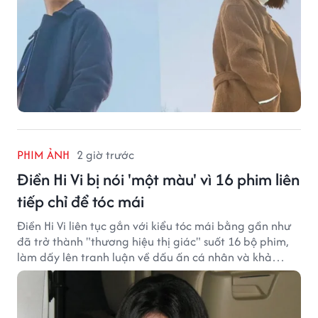
PHIM ẢNH
2 giờ trước
Điền Hi Vi bị nói 'một màu' vì 16 phim liên
tiếp chỉ để tóc mái
Điền Hi Vi liên tục gắn với kiểu tóc mái bằng gần như
đã trở thành "thương hiệu thị giác" suốt 16 bộ phim,
làm dấy lên tranh luận về dấu ấn cá nhân và khả
năng biến hóa trên màn ảnh.