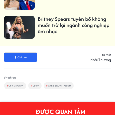
Britney Spears tuyên bố không
muốn trở lại ngành công nghiệp
âm nhạc
Bài viết
Chia sẻ
Hoài Thương
#Hashtag
#
CHRIS BROWN
#
US-UK
#
CHRIS BROWN ALBUM
ĐƯỢC QUAN TÂM