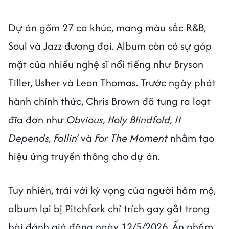
Dự án gồm 27 ca khúc, mang màu sắc R&B,
Soul và Jazz đương đại. Album còn có sự góp
mặt của nhiều nghệ sĩ nổi tiếng như Bryson
Tiller, Usher và Leon Thomas. Trước ngày phát
hành chính thức, Chris Brown đã tung ra loạt
đĩa đơn như
Obvious, Holy Blindfold, It
Depends, Fallin’
và
For The Moment
nhằm tạo
hiệu ứng truyền thông cho dự án.
Tuy nhiên, trái với kỳ vọng của người hâm mộ,
album lại bị Pitchfork chỉ trích gay gắt trong
bài đánh giá đăng ngày 12/5/2026. Ấn phẩm