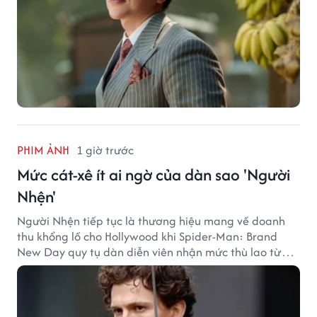
PHIM ẢNH
1 giờ trước
Mức cát-xê ít ai ngờ của dàn sao 'Người
Nhện'
Người Nhện tiếp tục là thương hiệu mang về doanh
thu khổng lồ cho Hollywood khi Spider-Man: Brand
New Day quy tụ dàn diễn viên nhận mức thù lao từ
hàng chục đến hàng trăm tỷ đồng. Thành công phòng
vé của bộ phim cũng giúp nhiều ngôi sao sở hữu khoản
thu nhập đáng mơ ước.