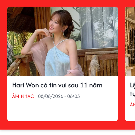
Hari Won có tin vui sau 11 năm
L
t
ÂM NHẠC
08/08/2026 - 06:05
Â