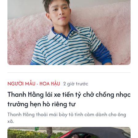
NGƯỜI MẪU - HOA HẬU
2 giờ trước
Thanh Hằng lái xe tiền tỷ chở chồng nhạc
trưởng hẹn hò riêng tư
Thanh Hằng thoải mái bày tỏ tình cảm dành cho ông
xã.