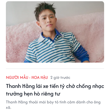
NGƯỜI MẪU - HOA HẬU
2 giờ trước
Thanh Hằng lái xe tiền tỷ chở chồng nhạc
trưởng hẹn hò riêng tư
Thanh Hằng thoải mái bày tỏ tình cảm dành cho ông
xã.