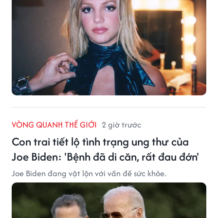
VÒNG QUANH THẾ GIỚI
2 giờ trước
Con trai tiết lộ tình trạng ung thư của
Joe Biden: 'Bệnh đã di căn, rất đau đớn'
Joe Biden đang vật lộn với vấn đề sức khỏe.