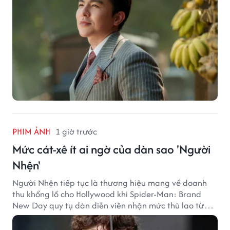
PHIM ẢNH
1 giờ trước
Mức cát-xê ít ai ngờ của dàn sao 'Người
Nhện'
Người Nhện tiếp tục là thương hiệu mang về doanh
thu khổng lồ cho Hollywood khi Spider-Man: Brand
New Day quy tụ dàn diễn viên nhận mức thù lao từ
hàng chục đến hàng trăm tỷ đồng. Thành công phòng
vé của bộ phim cũng giúp nhiều ngôi sao sở hữu khoản