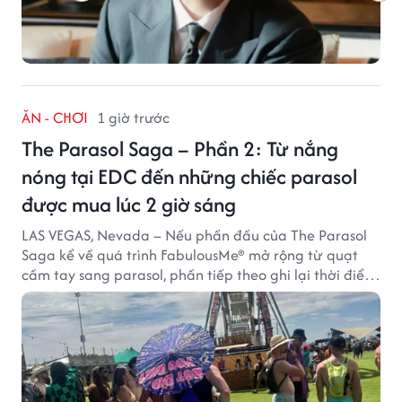
ĂN - CHƠI
1 giờ trước
The Parasol Saga – Phần 2: Từ nắng
nóng tại EDC đến những chiếc parasol
được mua lúc 2 giờ sáng
LAS VEGAS, Nevada – Nếu phần đầu của The Parasol
Saga kể về quá trình FabulousMe® mở rộng từ quạt
cầm tay sang parasol, phần tiếp theo ghi lại thời điểm
sản phẩm được thị trường đón nhận và dần vượt khỏi
công năng che nắng thông thường.