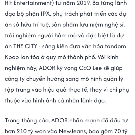
Hit Entertainment) từ năm 2019. Bà từng lãnh
đạo bộ phận IPX, phụ trách phát triển các dự
án sở hữu trí tuệ, sản phẩm lưu niệm nghệ sĩ,
trải nghiệm người hâm mộ và đặc biệt là dự
án THE CITY - sáng kiến đưa văn hóa fandom
Kpop lan tỏa ở quy mô thành phố. Với kinh
nghiệm này, ADOR kỳ vọng CEO Lee sẽ giúp
công ty chuyển hướng sang mô hình quản lý
tập trung vào hiệu quả thực tế, thay vì chỉ phụ
thuộc vào hình ảnh cá nhân lãnh đạo.
Trong thông cáo, ADOR nhấn mạnh đã đầu tư
hơn 210 tỷ won vào NewJeans, bao gồm 70 tỷ