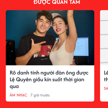
ĐƯỢC QUAN TÂM
Rõ danh tính người đàn ông được
L
Lệ Quyên giấu kín suốt thời gian
t
qua
S
ÂM NHẠC
7 giờ trước