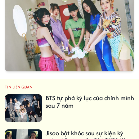
TIN LIÊN QUAN
BTS tự phá kỷ lục của chính mình
sau 7 năm
Jisoo bật khóc sau sự kiện kỷ