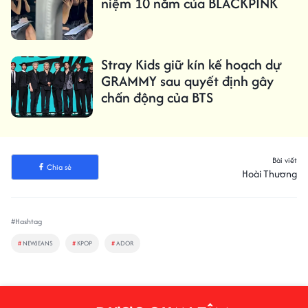
niệm 10 năm của BLACKPINK
Stray Kids giữ kín kế hoạch dự
GRAMMY sau quyết định gây
chấn động của BTS
Bài viết
Chia sẻ
Hoài Thương
#Hashtag
#
NEWJEANS
#
KPOP
#
ADOR