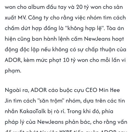
won cho album đầu tay và 20 tỷ won cho sản
xuất MV. Công ty cho rằng việc nhóm tìm cách
chấm dứt hợp đồng là "không hợp lệ". Tòa án
hiện cũng ban hành lệnh cấm NewJeans hoạt
động độc lập nếu không có sự chấp thuận của
ADOR, kèm mức phạt 10 tỷ won cho mỗi lần vi
phạm.
Ngoài ra, ADOR cáo buộc cựu CEO Min Hee
Jin tìm cách "săn trộm" nhóm, dựa trên các tin
nhắn KakaoTalk bị rò rỉ. Trong khi đó, phía
pháp lý của NewJeans phản bác, cho rằng vấn