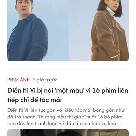
PHIM ẢNH
2 giờ trước
Điền Hi Vi bị nói 'một màu' vì 16 phim liên
tiếp chỉ để tóc mái
Điền Hi Vi liên tục gắn với kiểu tóc mái bằng gần như
đã trở thành "thương hiệu thị giác" suốt 16 bộ phim,
làm dấy lên tranh luận về dấu ấn cá nhân và khả
năng biến hóa trên màn ảnh.