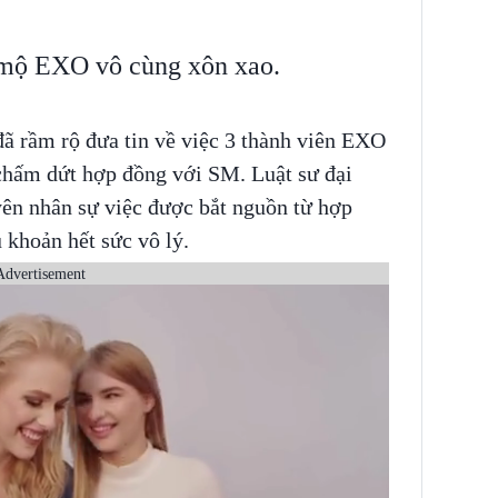
 mộ EXO vô cùng xôn xao.
ã rầm rộ đưa tin về việc 3 thành viên EXO
chấm dứt hợp đồng với SM. Luật sư đại
yên nhân sự việc được bắt nguồn từ hợp
 khoản hết sức vô lý.
Advertisement