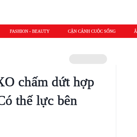
FASHION - BEAUTY
CẬN CẢNH CUỘC SỐNG
Â
EXO chấm dứt hợp
Có thế lực bên