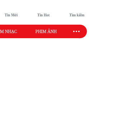
Tin Mới
Tin Hot
Tìm kiếm
M NHẠC
PHIM ẢNH
SAO SPORT