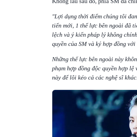
Không lâu sau đó, phía SM đã chín
"Lợi dụng thời điểm chúng tôi đan
tiến mới, 1 thế lực bên ngoài đã t
lệch và ý kiến pháp lý không chín
quyền của SM và ký hợp đồng với 
Những thế lực bên ngoài này không
phạm hợp đồng độc quyền hợp lệ v
này để lôi kéo cả các nghệ sĩ khác