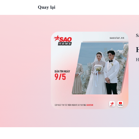
Quay lại
S
H