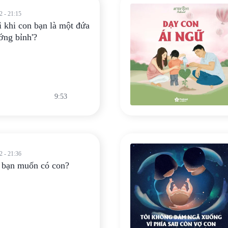
2 - 21:15
 khi con bạn là một đứa
ướng bỉnh'?
9:53
2 - 21:36
 bạn muốn có con?