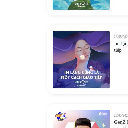
26/05/202
Im lặn
tiếp
26/05/202
GenZ k