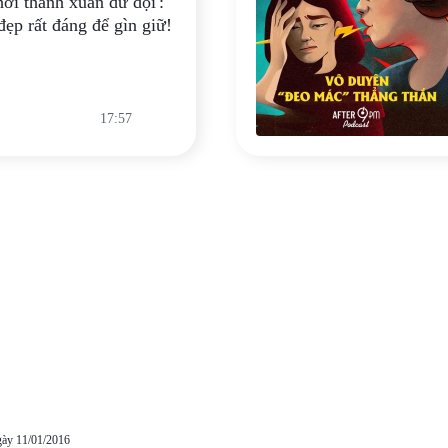
hời thanh xuân dữ dội':
đẹp rất đáng để gìn giữ!
17:57
gày 11/01/2016