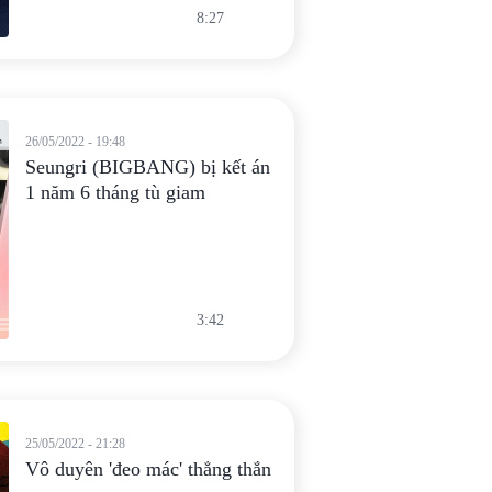
8:27
26/05/2022 - 19:48
Seungri (BIGBANG) bị kết án
1 năm 6 tháng tù giam
3:42
25/05/2022 - 21:28
Vô duyên 'đeo mác' thẳng thắn