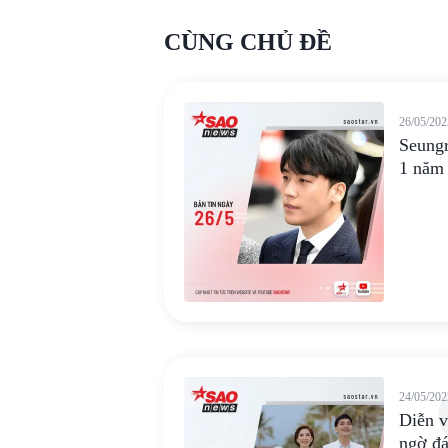
CÙNG CHỦ ĐỀ
26/05/202
Seung
1 năm 
24/05/202
Diễn 
ngờ đ