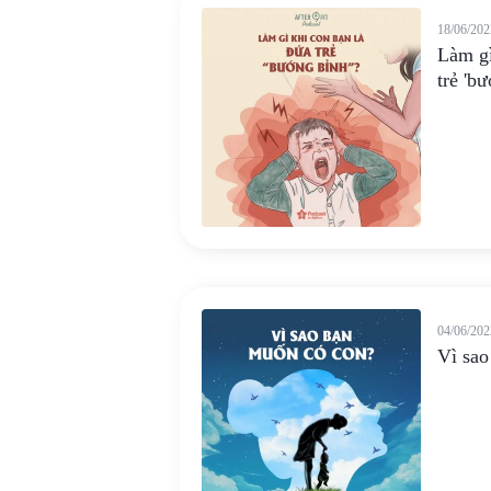
18/06/202
Làm gì
trẻ 'b
04/06/202
Vì sao