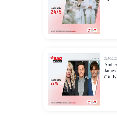
22/05/202
Amber
James 
đơn ly