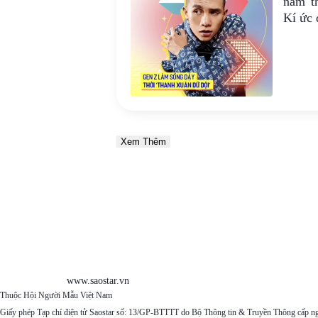
năm 't
Kí ức 
Xem Thêm
www.saostar.vn
Thuộc Hội Người Mẫu Việt Nam
Giấy phép Tạp chí điện tử Saostar số: 13/GP-BTTTT do Bộ Thông tin & Truyền Thông cấp n