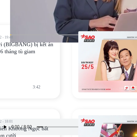
2 - 19:48
ri (BIGBANG) bị kết án
6 tháng tù giam
3:42
2 - 18:01
viên Khương Ngọc bất
ám cưới