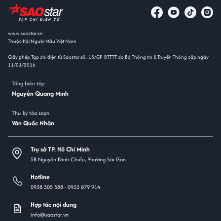
www.saostar.vn
Thuộc Hội Người Mẫu Việt Nam
Giấy phép Tạp chí điện tử Saostar số: 13/GP-BTTTT do Bộ Thông tin & Truyền Thông cấp ngày
11/01/2016
Tổng biên tập
Nguyễn Quang Minh
Thư ký tòa soạn
Văn Quốc Nhân
Trụ sở TP. Hồ Chí Minh
5B Nguyễn Đình Chiểu, Phường Sài Gòn
Hotline
0938 305 588 -
0933 879 914
Hợp tác nội dung
info@saostar.vn