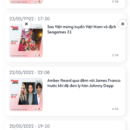
3:38
23/05/2022 - 17:30
×
×
Sao Việt mừng tuyển Việt Nam vô địch
Seagames 31
3:39
22/05/2022 - 22:08
Amber Heard qua đêm với James Franco
trước khi đệ đơn ly hôn Johnny Depp
4:24
20/05/2022 - 19:10