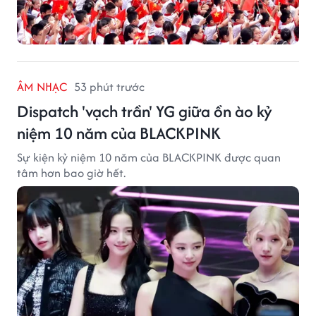
ÂM NHẠC
53 phút trước
Dispatch 'vạch trần' YG giữa ồn ào kỷ
niệm 10 năm của BLACKPINK
Sự kiện kỷ niệm 10 năm của BLACKPINK được quan
tâm hơn bao giờ hết.