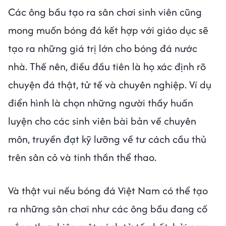
Các ông bầu tạo ra sân chơi sinh viên cũng
mong muốn bóng đá kết hợp với giáo dục sẽ
tạo ra những giá trị lớn cho bóng đá nước
nhà. Thế nên, điều đầu tiên là họ xác định rõ
chuyện đá thật, tử tế và chuyên nghiệp. Ví dụ
điển hình là chọn những người thầy huấn
luyện cho các sinh viên bài bản về chuyên
môn, truyền đạt kỹ lưỡng về tư cách cầu thủ
trên sân cỏ và tinh thần thể thao.
Và thật vui nếu bóng đá Việt Nam có thể tạo
ra những sân chơi như các ông bầu đang cố