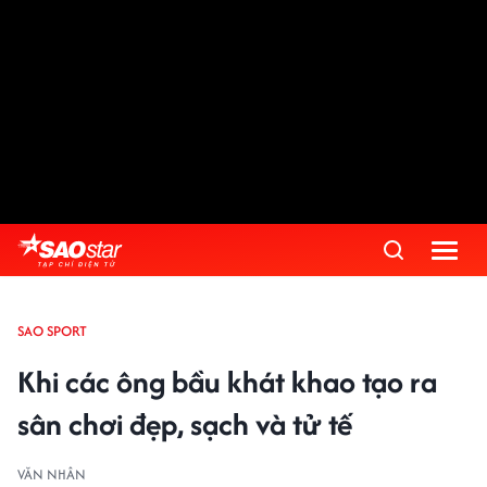
SAO SPORT
Khi các ông bầu khát khao tạo ra
sân chơi đẹp, sạch và tử tế
VĂN NHÂN