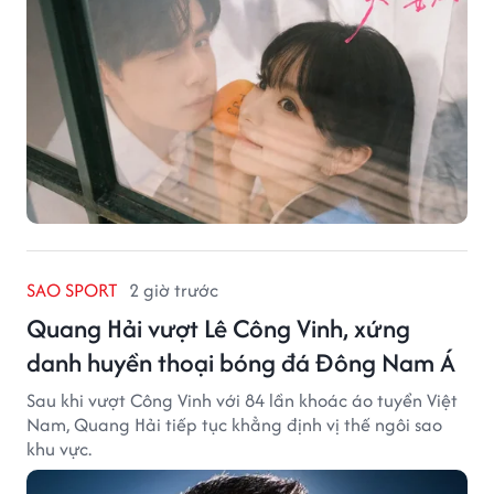
SAO SPORT
2 giờ trước
Quang Hải vượt Lê Công Vinh, xứng
danh huyền thoại bóng đá Đông Nam Á
Sau khi vượt Công Vinh với 84 lần khoác áo tuyển Việt
Nam, Quang Hải tiếp tục khẳng định vị thế ngôi sao
khu vực.