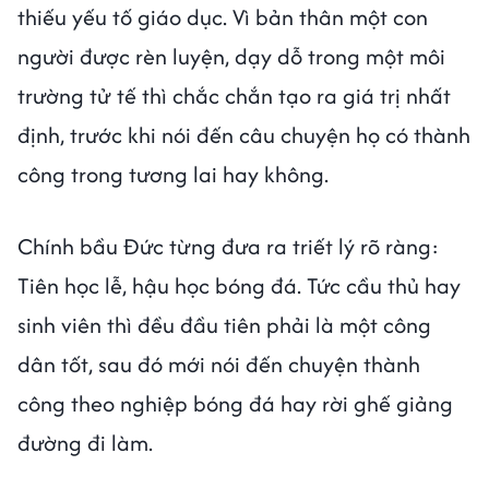
thiếu yếu tố giáo dục. Vì bản thân một con
người được rèn luyện, dạy dỗ trong một môi
trường tử tế thì chắc chắn tạo ra giá trị nhất
định, trước khi nói đến câu chuyện họ có thành
công trong tương lai hay không.
Chính bầu Đức từng đưa ra triết lý rõ ràng:
Tiên học lễ, hậu học bóng đá. Tức cầu thủ hay
sinh viên thì đều đầu tiên phải là một công
dân tốt, sau đó mới nói đến chuyện thành
công theo nghiệp bóng đá hay rời ghế giảng
đường đi làm.