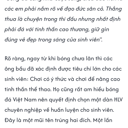
các em phải nắm rõ về đạo đức sân cỏ. Thắng
thua là chuyện trong thi đấu nhưng nhất định
phải đá với tinh thần cao thương, giữ gìn
đúng vẻ đẹp trong sáng của sinh viên".
Rõ ràng, ngay từ khi bóng chưa lăn thì các
ông bầu đã xác định được tiêu chí lớn cho các
sinh viên: Chơi có ý thức và chơi để nâng cao
tinh thần thể thao. Họ cũng rất am hiểu bóng
đá Việt Nam nên quyết định chọn một dàn HLV
chuyên nghiệp về huấn luyện cho sinh viên.
Đây là một mũi tên trúng hai đích. Một lần