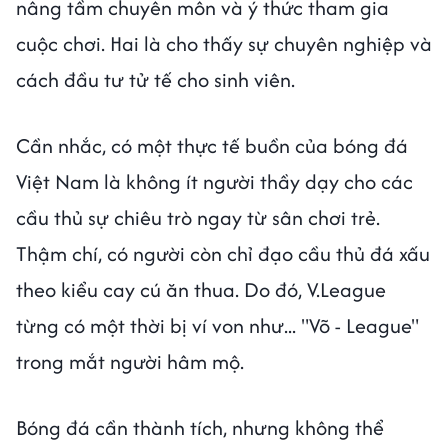
nâng tầm chuyên môn và ý thức tham gia
cuộc chơi. Hai là cho thấy sự chuyên nghiệp và
cách đầu tư tử tế cho sinh viên.
Cần nhắc, có một thực tế buồn của bóng đá
Việt Nam là không ít người thầy dạy cho các
cầu thủ sự chiêu trò ngay từ sân chơi trẻ.
Thậm chí, có người còn chỉ đạo cầu thủ đá xấu
theo kiểu cay cú ăn thua. Do đó, V.League
từng có một thời bị ví von như... "Võ - League"
trong mắt người hâm mộ.
Bóng đá cần thành tích, nhưng không thể