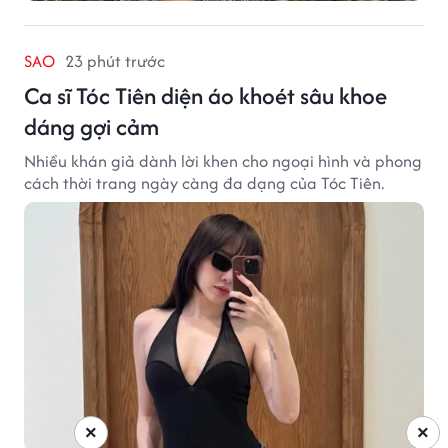
SAO
23 phút trước
Ca sĩ Tóc Tiên diện áo khoét sâu khoe
dáng gợi cảm
Nhiều khán giả dành lời khen cho ngoại hình và phong
cách thời trang ngày càng đa dạng của Tóc Tiên.
×
×