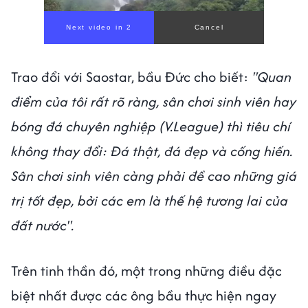
Trao đổi với Saostar, bầu Đức cho biết:
"Quan
điểm của tôi rất rõ ràng, sân chơi sinh viên hay
bóng đá chuyên nghiệp (V.League) thì tiêu chí
không thay đổi: Đá thật, đá đẹp và cống hiến.
Sân chơi sinh viên càng phải đề cao những giá
trị tốt đẹp, bởi các em là thế hệ tương lai của
đất nước".
Trên tinh thần đó, một trong những điều đặc
biệt nhất được các ông bầu thực hiện ngay