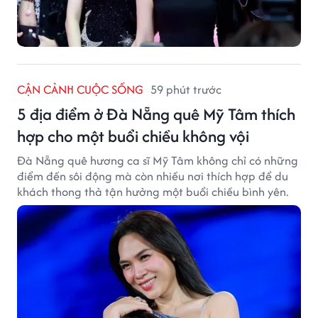
CẬN CẢNH CUỘC SỐNG
59 phút trước
5 địa điểm ở Đà Nẵng quê Mỹ Tâm thích
hợp cho một buổi chiều không vội
Đà Nẵng quê hương ca sĩ Mỹ Tâm không chỉ có những
điểm đến sôi động mà còn nhiều nơi thích hợp để du
khách thong thả tận hưởng một buổi chiều bình yên.