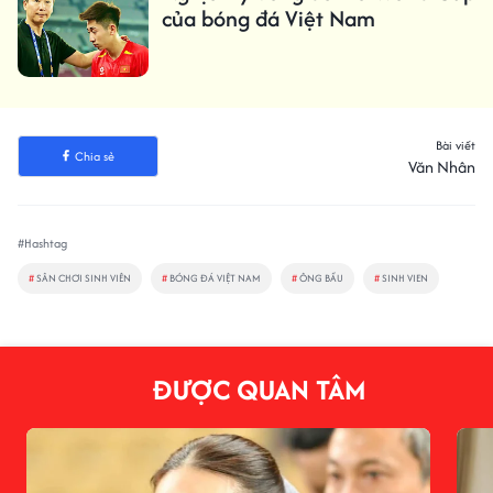
của bóng đá Việt Nam
Bài viết
Chia sẻ
Văn Nhân
#Hashtag
#
SÂN CHƠI SINH VIÊN
#
BÓNG ĐÁ VIỆT NAM
#
ÔNG BẦU
#
SINH VIEN
ĐƯỢC QUAN TÂM