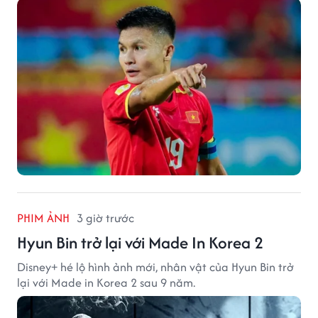
PHIM ẢNH
3 giờ trước
Hyun Bin trở lại với Made In Korea 2
Disney+ hé lộ hình ảnh mới, nhân vật của Hyun Bin trở
lại với Made in Korea 2 sau 9 năm.