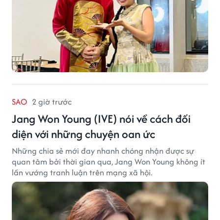
SAO
2 giờ trước
Jang Won Young (IVE) nói về cách đối
diện với những chuyện oan ức
Những chia sẻ mới đay nhanh chóng nhận được sự
quan tâm bởi thời gian qua, Jang Won Young không ít
lần vướng tranh luận trên mạng xã hội.