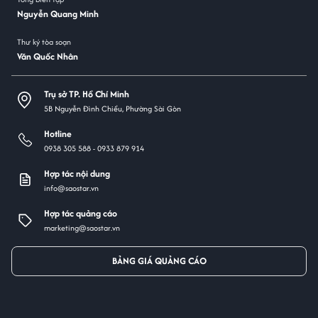
Nguyễn Quang Minh
Thư ký tòa soạn
Văn Quốc Nhân
Trụ sở TP. Hồ Chí Minh
5B Nguyễn Đình Chiểu, Phường Sài Gòn
Hotline
0938 305 588 -
0933 879 914
Hợp tác nội dung
info@saostar.vn
Hợp tác quảng cáo
marketing@saostar.vn
BẢNG GIÁ QUẢNG CÁO