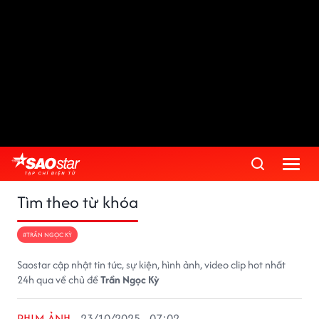
Tìm theo từ khóa
#TRẦN NGỌC KỲ
Saostar cập nhật tin tức, sự kiện, hình ảnh, video clip hot nhất
24h qua về chủ đề
Trần Ngọc Kỳ
PHIM ẢNH
23/10/2025 - 07:02