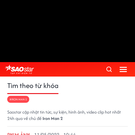
Tìm theo từ khóa
#IRON MAN 2
Saostar cập nhật tin tức, sự kiện, hình ảnh, video clip hot nhất
24h qua về chủ đề
Iron Man 2
PHIM ẢNH
11/05/2022 - 10:44