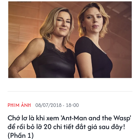
những vết trầy xước trên người. Mới đây, trang
Hollywood Reporter vừa tung ra bộ ảnh tuyệt đẹp về
những người anh hùng hậu trường thầm lặng nhất.
PHIM ẢNH
08/07/2018 - 18:00
Chớ lơ là khi xem 'Ant-Man and the Wasp'
để rồi bỏ lỡ 20 chi tiết đắt giá sau đây!
(Phần 1)