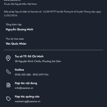
www.saostar.vn
Thuộc Hội Người Mẫu Việt Nam
Giấy phép Tạp chí điện tử Saostar số: 13/GP-BTTTT do Bộ Thông tin & Truyền Thông cấp ngày
11/01/2016
Tổng biên tập
Nguyễn Quang Minh
Thư ký tòa soạn
Văn Quốc Nhân
Trụ sở TP. Hồ Chí Minh
5B Nguyễn Đình Chiểu, Phường Sài Gòn
Hotline
0938 305 588 -
0933 879 914
Hợp tác nội dung
info@saostar.vn
Hợp tác quảng cáo
marketing@saostar.vn