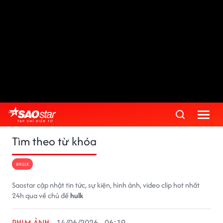
Tìm theo từ khóa
#HULK
Saostar cập nhật tin tức, sự kiện, hình ảnh, video clip hot nhất
24h qua về chủ đề
hulk
PHIM ẢNH
14/06/2026 - 06:19