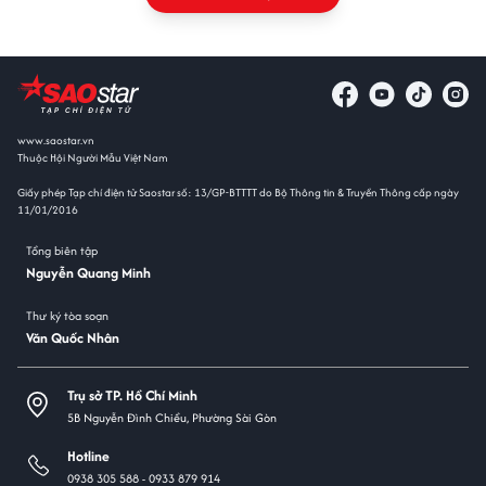
www.saostar.vn
Thuộc Hội Người Mẫu Việt Nam
Giấy phép Tạp chí điện tử Saostar số: 13/GP-BTTTT do Bộ Thông tin & Truyền Thông cấp ngày
11/01/2016
Tổng biên tập
Nguyễn Quang Minh
Thư ký tòa soạn
Văn Quốc Nhân
Trụ sở TP. Hồ Chí Minh
5B Nguyễn Đình Chiểu, Phường Sài Gòn
Hotline
0938 305 588 -
0933 879 914