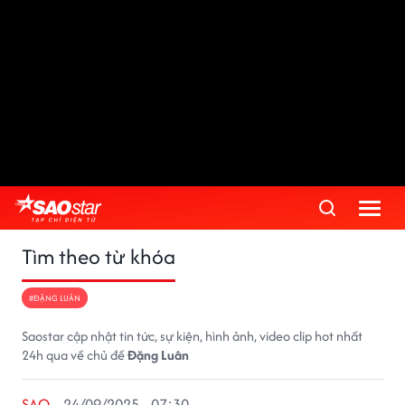
Tìm theo từ khóa
#ĐẶNG LUÂN
Saostar cập nhật tin tức, sự kiện, hình ảnh, video clip hot nhất
24h qua về chủ đề
Đặng Luân
SAO
24/09/2025 - 07:30