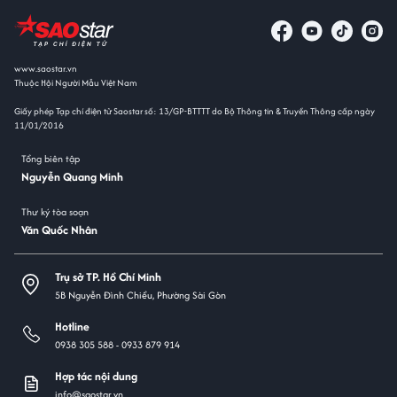
www.saostar.vn
Thuộc Hội Người Mẫu Việt Nam
Giấy phép Tạp chí điện tử Saostar số: 13/GP-BTTTT do Bộ Thông tin & Truyền Thông cấp ngày
11/01/2016
Tổng biên tập
Nguyễn Quang Minh
Thư ký tòa soạn
Văn Quốc Nhân
Trụ sở TP. Hồ Chí Minh
5B Nguyễn Đình Chiểu, Phường Sài Gòn
Hotline
0938 305 588 -
0933 879 914
Hợp tác nội dung
info@saostar.vn