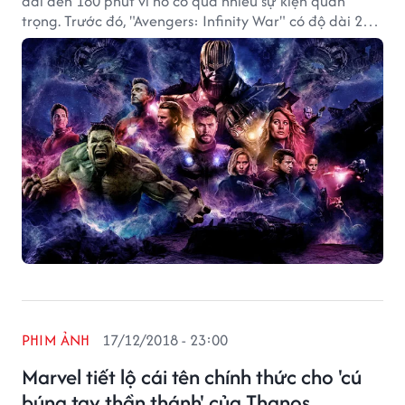
dài đến 180 phút vì nó có quá nhiều sự kiện quan
trọng. Trước đó, "Avengers: Infinity War" có độ dài 2
tiếng 29 phút.
PHIM ẢNH
17/12/2018 - 23:00
Marvel tiết lộ cái tên chính thức cho 'cú
búng tay thần thánh' của Thanos