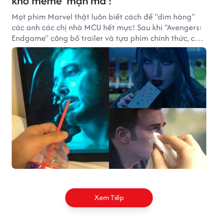
kho meme 'mặn mà'!
Mọt phim Marvel thật luôn biết cách để "dìm hàng"
các anh các chị nhà MCU hết mực! Sau khi "Avengers:
Endgame" công bố trailer và tựa phim chính thức, các
fan đã chế ảnh meme đầy hài hước.
Xem Tiếp