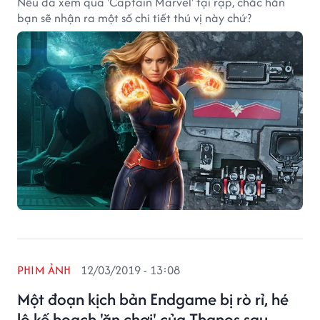
Nếu đã xem qua 'Captain Marvel' tại rạp, chắc hẳn
bạn sẽ nhận ra một số chi tiết thú vị này chứ?
PHIM ẢNH
12/03/2019 - 13:08
Một đoạn kịch bản Endgame bị rò rỉ, hé
lộ kế hoạch 'ăn chơi' của Thanos sau