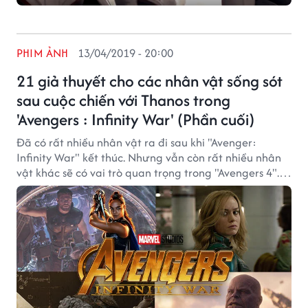
PHIM ẢNH
13/04/2019 - 20:00
21 giả thuyết cho các nhân vật sống sót
sau cuộc chiến với Thanos trong
'Avengers : Infinity War' (Phần cuối)
Đã có rất nhiều nhân vật ra đi sau khi "Avenger:
Infinity War" kết thúc. Nhưng vẫn còn rất nhiều nhân
vật khác sẽ có vai trò quan trọng trong "Avengers 4". Vì
vậy nhiều người hâm mộ đã đặt ra giả thuyết cho
những nhân vật còn lại này.