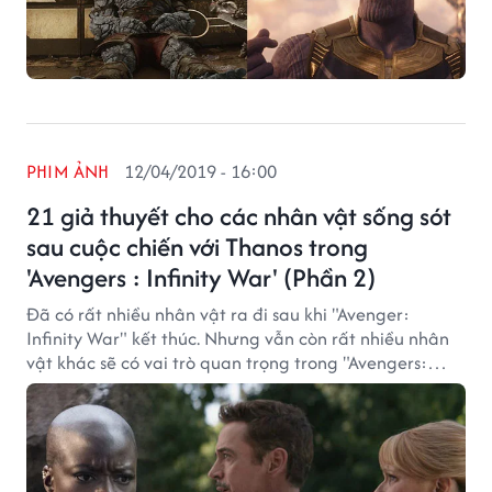
PHIM ẢNH
12/04/2019 - 16:00
21 giả thuyết cho các nhân vật sống sót
sau cuộc chiến với Thanos trong
'Avengers : Infinity War' (Phần 2)
Đã có rất nhiều nhân vật ra đi sau khi "Avenger:
Infinity War" kết thúc. Nhưng vẫn còn rất nhiều nhân
vật khác sẽ có vai trò quan trọng trong "Avengers:
Endgame" Vì vậy nhiều người hâm mộ đã đặt ra giả
thuyết cho những nhân vật còn lại này,