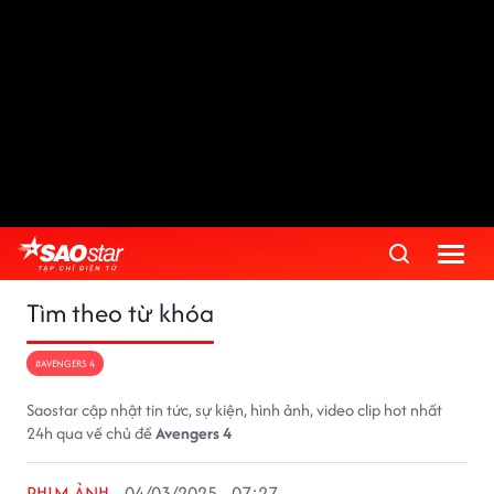
Tìm theo từ khóa
#AVENGERS 4
Saostar cập nhật tin tức, sự kiện, hình ảnh, video clip hot nhất
24h qua về chủ đề
Avengers 4
PHIM ẢNH
04/03/2025 - 07:27