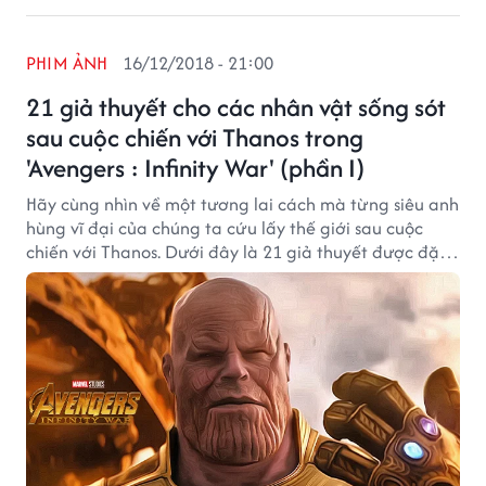
PHIM ẢNH
16/12/2018 - 21:00
21 giả thuyết cho các nhân vật sống sót
sau cuộc chiến với Thanos trong
'Avengers : Infinity War' (phần I)
Hãy cùng nhìn về một tương lai cách mà từng siêu anh
hùng vĩ đại của chúng ta cứu lấy thế giới sau cuộc
chiến với Thanos. Dưới đây là 21 giả thuyết được đặt
ra bởi fan hâm mộ dành cho từng nhân vật còn sống
sót sau cái bùng tay của Thanos trong "Avengers:
Infinity War".