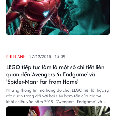
PHIM ẢNH
27/12/2018 - 13:09
LEGO tiếp tục làm lộ một số chi tiết liên
quan đến 'Avengers 4: Endgame' và
'Spider-Man: Far From Home'
Những thông tin mà hãng đồ chơi LEGO tiết lộ thực sự
rất quan trọng đối với hai siêu bom tấn của Marvel
khởi chiếu vào năm 2019: "Avengers: Endgame" và
"Spider-man: Far From Home".