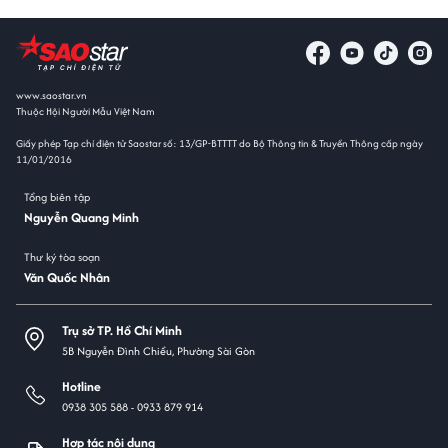
www.saostar.vn
Thuộc Hội Người Mẫu Việt Nam
Giấy phép Tạp chí điện tử Saostar số: 13/GP-BTTTT do Bộ Thông tin & Truyền Thông cấp ngày
11/01/2016
Tổng biên tập
Nguyễn Quang Minh
Thư ký tòa soạn
Văn Quốc Nhân
Trụ sở TP. Hồ Chí Minh
5B Nguyễn Đình Chiểu, Phường Sài Gòn
Hotline
0938 305 588 -
0933 879 914
Hợp tác nội dung