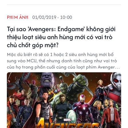
PHIM ẢNH
01/02/2019 - 10:00
Tại sao 'Avengers: Endgame' không giới
thiệu loạt siêu anh hùng mới có vai trò
chủ chốt góp mặt?
Mặc dù biết rõ sẽ có 1 hoặc 2 siêu anh hùng mới bổ
sung vào MCU, thế nhưng danh tính cũng như vai trò
của họ trong phần cuối cùng của loạt phim Avengers
vẫn còn là ẩn số chưa được tiết lộ.