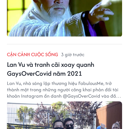
CẬN CẢNH CUỘC SỐNG
3 giờ trước
Lan Vu và tranh cãi xoay quanh
GaysOverCovid năm 2021
Lan Vu, nhà sáng lập thương hiệu FabulousMe, trở
thành một trong những người công khai phản đối tài
khoản Instagram ẩn danh @GaysOverCovid vào đầu
năm 2021, trong bối cảnh đại dịch COVID-19 vẫn diễn
biến nghiêm trọng.