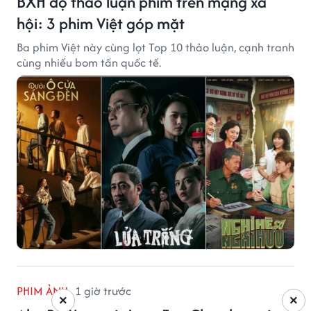
BXH độ thảo luận phim trên mạng xã
hội: 3 phim Việt góp mặt
Ba phim Việt này cùng lọt Top 10 thảo luận, cạnh tranh
cùng nhiều bom tấn quốc tế.
PHIM ẢNH
1 giờ trước
×
×