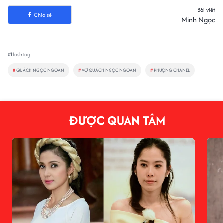
Bài viết
Chia sẻ
Minh Ngọc
#Hashtag
#
QUÁCH NGỌC NGOAN
#
VỢ QUÁCH NGỌC NGOAN
#
PHƯỢNG CHANEL
ĐƯỢC QUAN TÂM