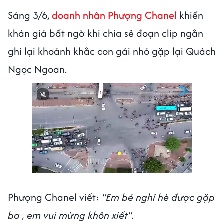
Sáng 3/6,
doanh nhân Phượng Chanel
khiến
khán giả bất ngờ khi chia sẻ đoạn clip ngắn
ghi lại khoảnh khắc con gái nhỏ gặp lại Quách
Ngọc Ngoan.
Phượng Chanel viết:
"Em bé nghỉ hè được gặp
ba , em vui mừng khôn xiết".