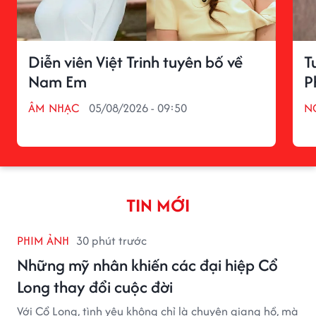
Diễn viên Việt Trinh tuyên bố về
T
Nam Em
P
ÂM NHẠC
05/08/2026 - 09:50
N
TIN MỚI
PHIM ẢNH
30 phút trước
Những mỹ nhân khiến các đại hiệp Cổ
Long thay đổi cuộc đời
Với Cổ Long, tình yêu không chỉ là chuyện giang hồ, mà